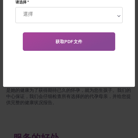
请选择 *
在美国、欧盟、加拿大分娩
Feskov教授的代孕中心为您提供从最初咨询到孩子出生的套
餐。
本中心的特色是：生殖诊所与高科技医疗技术的独特结合，生
殖医学领域的专业人才团队，代孕与捐赠中心，专于国际法一
门的高高级律师，富有同情心、反应灵敏、纪律严明的协调
员、翻译，与外国客户合作的司机和管理人员。但最重要的
是，我们可以自豪在实施代孕计划的长期经验，我们的数千名
客户来自世界52个国家。
我们可以在完全保密的情况下为您选择代孕母亲，或者您可以
亲自来我们中心咨询，也可以远程选择。对代孕母亲最重要的
是她的健康为了获得期待已久的怀孕，就为您生孩子。我们的
中心保证，我们会仔细检查所有选择的的代孕母亲，并给您提
供完整的健康状况报告。