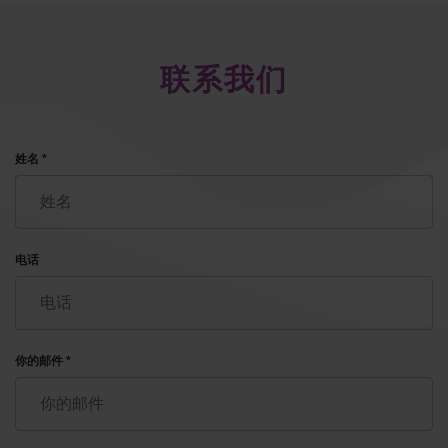
员继承家族企业为了造福夫妇，帮助他们成为父
母。
联系我们
姓名 *
电话
代孕不是唯一的服务我们的代理处提供的。我们的
服务名单包括:
用自己的卵子IVF治疗!
你的邮件 *
植入前诊断 – NGS(新一代测序) 保证遗传健
康的小孩
小孩的性别选择
代孕母性服务给单亲家庭