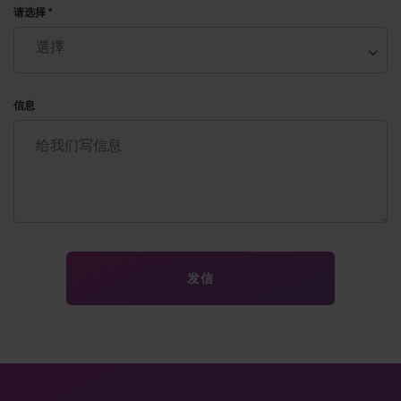
请选择 *
捐卵 – 个别的供卵者/特殊表型供卵者选择
用供体的卵子的时候，怀孕是保证的
在全世界法律支持
我们制定了几个服务包为了咱们的好合作，保证结
信息
果和您的家庭幸福。 在选择了‘保证舒适’（Comfort
Guarantee ）服务包的时候，顾客获得保证的
IVF（体外人工授精）计划，代孕服务，不要付额
外费。 ‘VIP保证’服务包提供胚胎的基因组测序为
了确知孩子的健康。 还有我们给未来的父母提供经
济型服务包。
看看我们的网站为了比较服务包就选择您最喜欢
的。每个服务包保证长久期待的结果和优质服务：
无数体外人工授精尝试（不成功的植入时），无数
供体的卵子刺激。（危险水平取决于每个服务包的
价格）。
我们的工作方法