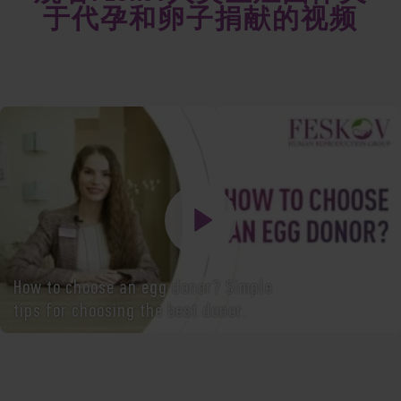
于代孕和卵子捐献的视频
How to choose an egg donor? Simple
tips for choosing the best donor.