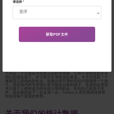
代孕是与 Feskov 代孕诊所合作，在 2026
请选择 *
年迎来宝宝的最简单方式！
供卵者
远程套餐
代孕是一个生殖医学的真正的科学突破，它帮不孕的夫妇生育
他们的亲生孩子。对大部分不孕的夫妇来说，今天代孕是一个
体验育儿幸福的好机会。如果从前不孕的夫妇只能领养一个孩
子，现在现代科学使他们有可能生自家的孩子。先进的生育技
术让每个人都有成为快乐的父母的机会，听到自己的孩子笑
声，跟自家的孩子一起走第一步。Feskov人类生殖团体将帮
助实现每个家庭的梦想。