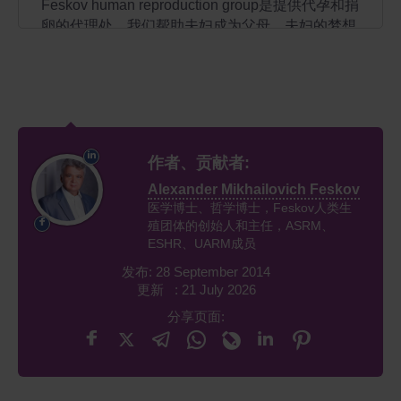
Feskov human reproduction group是提供代孕和捐
卵的代理处，我们帮助夫妇成为父母。夫妇的梦想
有一个小孩应当实现，这是我们的工作。我们比别
的代孕代理处提供高级服务，还有Feskov human
reproduction group给顾客提供完善的夫妇与供卵
者和代孕母亲结合。我们医生的宝贵的经验和数以
百计的幸福的父母本身就足以说明– Feskov
human reproduction group明确地是夫妇成为幸福
作者、贡献者:
的父母的地方。
Alexander Mikhailovich Feskov
Feskov Human Reproduction
医学博士、哲学博士，Feskov人类生
殖团体的创始人和主任，ASRM、
Group
ESHR、UARM成员
发布: 28 September 2014
我们的代孕代理处的无瑕的服务被创始人和主任保
更新 : 21 July 2026
证– Alexandr Mikhailovich Feskov，他是国际著名
分享页面:
的生殖教授。Feskov教授有33个年多的经验关于
不育的治疗，IVF（体外人工受精）和代孕服务。
Feskov先生是ESHRE成员和乌克兰生殖医学协会
的社长。代孕是Feskov家的家族事业，很多家庭成