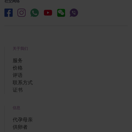
我们会说您的语言！我们的专家会说意大利
社交网络
语，西班牙语，英语，俄语，法语，德语，
罗马尼亚语，匈牙利语，中文，日语，波兰
语和乌克兰，就是说我们听懂您说话
我们提供法律支持到在您的国家您的孩子被
登记了为止
顾客可以选择小孩的性别
关于我们
您可以跟供卵者面会
代孕和体外人工授精执行在Feskov human
服务
reproduction group的私家诊所在哈尔科夫/基
价格
辅/布拉格
评语
冰冻的的卵子/胚胎运输
联系方式
细心的代孕母亲选择
证书
可以用个别的供精者服务
胎盘组织和脐带血保存
信息
在高级的私家妇产医院分娩
代孕母亲
供卵者