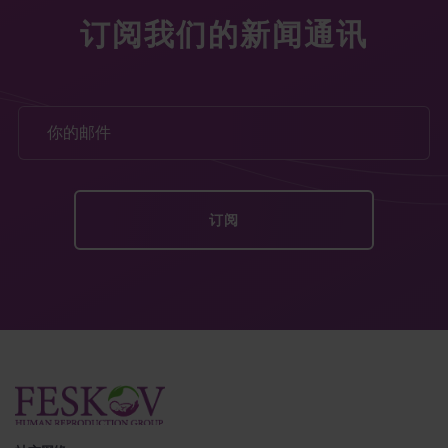
订阅我们的新闻通讯
我们的代孕代理处的关键任务是提供全套服务：挑
选最想顾客的优质供卵者，个别的服务计划，法律
服务，来宾服务，健康的孩子出生。这些提供的服
务都是给顾客的舒适，别的问题是医疗的任务。我
们听取您的要求和期望为了您成为理想的和幸福的
家庭
顾客来我们的中心时他们有很多优点:
医疗服务，法律服务，和来宾服务都是优质
的
个别对待顾客的态度为了合乎他们的期望和
要求