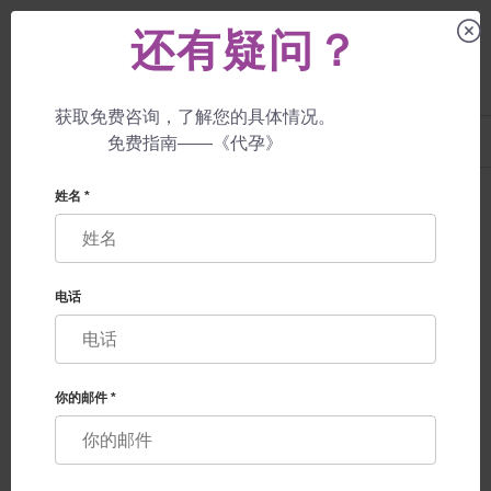
还有疑问？
获取免费咨询，了解您的具体情况。
UA
+38 057 760 48 29
免费指南——《代孕》
+447587761507
代孕母亲
用户协议
姓名 *
用户协议
电话
选择 surrogate-mother.cn 网站 作为信息资源的时候，您特此
同意遵守下述协议的所有规则和条款。
协议中使用的术语
网站是位于surrogate-mother.cn域名上的所有电子文档.
你的邮件 *
用户是访问网站以了解此资源上发布的信息的人。
网站管理是FESKOV HUMAN REPRODUCTION GROUP公
司和该网站占有者，该公司占有该网站和网站的域名，并管理
该网站。