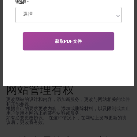
请选择 *
内容是网站上发布的所有文字资料，图像，视频和其他材料，
包括用户在网站上留下的信息。
协议的一般条款
本协议是surrogate-mother.cn网站与用户之间的正式法律协
议。它详细描述使用 surrogate-mother.cn 网站和服务的可能
性
网站上的信息仅供参考，并显示在乌克兰或其他我们的诊所可
以代表的国家使用某些生殖技术的可能性。诊所的所有活动都
按照乌克兰的法律和参与该计划的国家法律进行。
该网站的所有材料和服务符合乌克兰现行法律。在使用本网站
作为信息来源的时候，用户承诺在法律范围内行事，不犯下非
法行为。
网站管理有权
更改网站的设计和内容，添加新服务，更改与网站相关的软件
和其他参数
根据自己的要求更改内容，添加或删除材料，以及限制或禁止
用户使用本网站上的某些材料或服务。
如有必要更改协议。 在这种情况下，在网站上发布更新的协
议后，更改将有效。