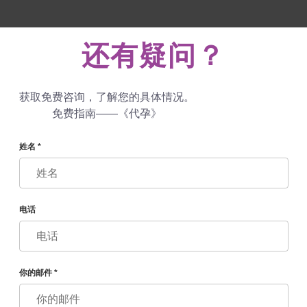
 760 48 29
+447587761507
寄给我们
还有疑问？
评语
博客
程序
获取免费咨询，了解您的具体情况。
免费指南——《代孕》
姓名 *
电话
你的邮件 *