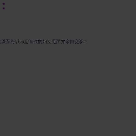
：
您甚至可以与您喜欢的妇女见面并亲自交谈！