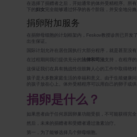
在选择了捐赠者之后，开始通常的体外受精程序。所有
下的
妇女
完全能够通过怀孕的各个阶段，并安全地分
捐卵附加服务
在捐卵母细胞的计划框架内，Feskov教授诊所已开发了“
出生保证。
国际计划允许在居住国执行大部分程序，就是甚至没有
在过程期间我们提供充分的
法律和司法
支持，在程序的
这保证我们在具有挑战性但鼓舞人心的工作中取得绝对
孩子是大多数家庭生活的幸福和意义。由于生殖健康问题
的孩子放在心上。体外受精程序可以用自己的卵子或供
捐卵是什么？
如果患者由于任何原因卵巢功能受损，不可能获得完全
然后，未来的捐赠者和受赠者通过激素治疗。
第一，为了能够选择几个卵母细胞。