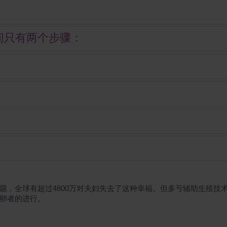
间只有两个步骤：
题，全球有超过4800万对夫妇失去了这种幸福。但多亏辅助生殖技
卵者的进行。