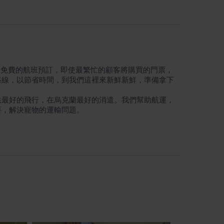
- 免費的航班預訂，即使最繁忙的顧客將購買的門票，
路線，以節省時間，到我們這裡來新鮮新鮮，準備拿下
供最好的飛行，在烏克蘭最好的消遣。我們幫助航運，
要，解決寵物的運輸問題。