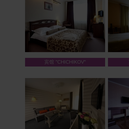
宾馆 "CHICHIKOV"