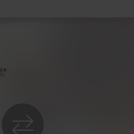
服务
的）