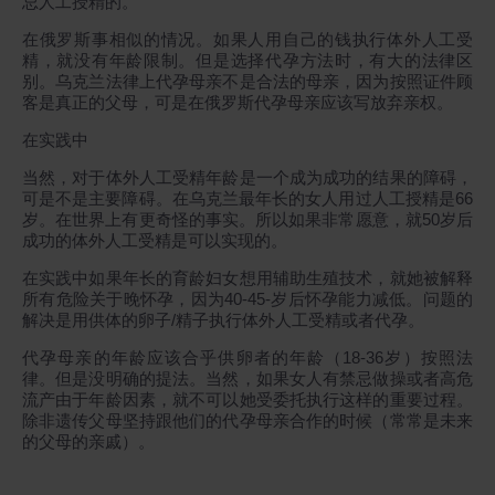
忌人工授精的。
在俄罗斯事相似的情况。如果人用自己的钱执行体外人工受
精，就没有年龄限制。但是选择代孕方法时，有大的法律区
别。乌克兰法律上代孕母亲不是合法的母亲，因为按照证件顾
客是真正的父母，可是在俄罗斯代孕母亲应该写放弃亲权。
在实践中
当然，对于体外人工受精年龄是一个成为成功的结果的障碍，
可是不是主要障碍。在乌克兰最年长的女人用过人工授精是66
岁。在世界上有更奇怪的事实。所以如果非常愿意，就50岁后
成功的体外人工受精是可以实现的。
在实践中如果年长的育龄妇女想用辅助生殖技术，就她被解释
所有危险关于晚怀孕，因为40-45-岁后怀孕能力减低。问题的
解决是用供体的卵子/精子执行体外人工受精或者代孕。
代孕母亲的年龄应该合乎供卵者的年龄（18-36岁）按照法
律。但是没明确的提法。当然，如果女人有禁忌做操或者高危
流产由于年龄因素，就不可以她受委托执行这样的重要过程。
除非遗传父母坚持跟他们的代孕母亲合作的时候（常常是未来
的父母的亲戚）。