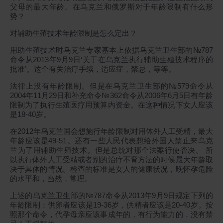
父母的最大年龄。在乌克兰和俄罗斯对于年龄限制有什么形
势？
对
辅助生殖技术年龄限制是怎么定出？
用助生殖技术时乌克兰专家基本上依据乌克兰卫生部的№787
命令从2013年9月9日‘关于在乌克兰执行辅助生殖技术程序的
批准’。这个有关治疗手续，适应症，禁忌，等等。
法律上没有年龄限制。但是在乌克兰卫生部的№579命令从
2004年11月29日和补充命令№362命令从2006年6月5日有年龄
限制为了执行生殖医疗用预算内资金。在这种情况下女人应该
是18-40岁。
在2012年乌克兰国会想施行年龄限制对用体外人工受精，最大
年龄应该是49-51。还有一些人民代表想给外国人禁止来乌克
兰为了用辅助生殖技术。但是总统对那个法案行使否决。 所
以执行体外人工受精或者别的治疗不育方法的时候最大年龄取
决于具体的情况。检查的标准是女人的健康状况，晚怀孕危险
的水平和，当然，常理。
上述的乌克兰卫生部的№787命令从2013年9月9日规定下列的
年龄限制：供卵者应该是19-36岁，供精者应该是20-40岁。按
照那个命令，代孕母亲应该事成年的，有行为能力的，没有禁