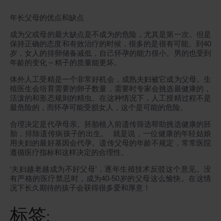
年长父母的优点和缺点
成为父或母的最大缺点是不成为的危险，尤其是第一次。但是
保持正确的态度和有效治疗的时候，很多的是很有可能。到40
岁，女人的排卵储备减低，自己怀孕的能力很小。男的也受到
年龄的变化 – 精子的质量能更坏。
体外人工受精是一个非常好机会，成熟夫妇被它成为父母。生
殖医生会培育需要的卵子数量，需要时专家会挑选最健康的，
活泼的和形态规则的精虫。在这种情况下，人工授精过程不是
最危险的，而怀孕可能受损女人，这个是可能的危险。
合理决定是代孕母亲。胚胎植入前遗传筛选帮助挑选健康的胚
胎，排除遗传病孩子的出生。 就是说，一位健康的年轻姑娘
用夫妇的最好基因会代孕。遗传父母的年龄不规定，常常医院
遵循医疗指标和这样决定的合理性。
‘夫妇越老越成为不好父母’，逐年生殖技术反驳这个意见。没
有严格的医疗禁忌时，成为40-50岁的父母这么愉快。在这情
况下长久期待的孩子会获得很多爱和厚意！
标签: