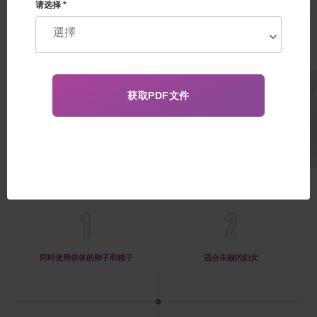
健康的胚胎选择和性别选择
请选择 *
17 000€
好处
1
2
同时使用供体的卵子和精子
适合未婚的妇女