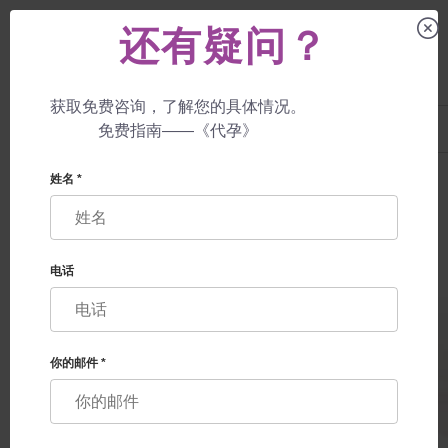
还有疑问？
获取免费咨询，了解您的具体情况。
UA
+38 057 760 48 29
免费指南——《代孕》
+447587761507
代孕母亲
价格
捐/领养胚胎的‘舒适保证’
姓名 *
电话
你的邮件 *
捐/领养胚胎的‘舒适保证’
捐胚胎的‘舒适保证’体外受精与