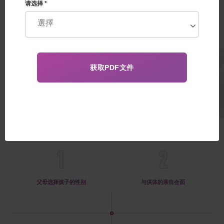
遗传基因突变。通过照片、视频
请选择 *
或见面选择捐卵者。捐精者的选
择。供体DNA相容性的选择。孩子
的性别选择。
34 500€
好处
1
2
父母选择孩子的性别
与供体的亲自会面