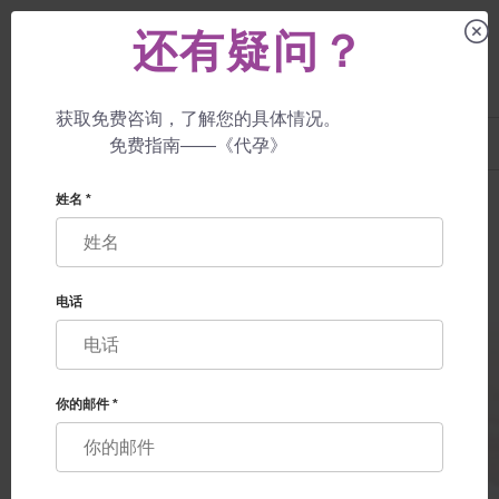
还有疑问？
获取免费咨询，了解您的具体情况。
UA
+38 057 760 48 29
免费指南——《代孕》
+447587761507
代孕母亲
价格
豪华的保证
姓名 *
电话
你的邮件 *
豪华的保证
保证健康的孩子出生。防止儿童