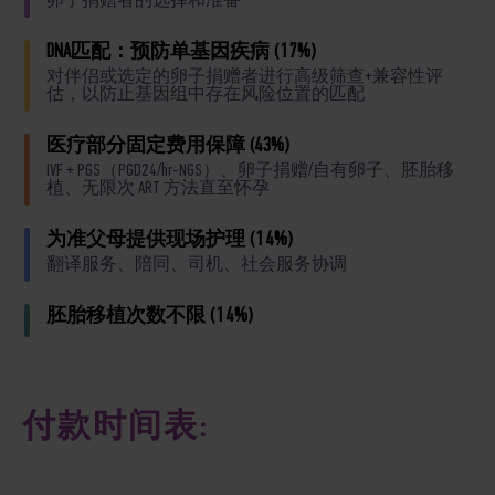
卵子捐赠者的选择和准备
DNA匹配：预防单基因疾病 (17%)
对伴侣或选定的卵子捐赠者进行高级筛查+兼容性评
估，以防止基因组中存在风险位置的匹配
医疗部分固定费用保障 (43%)
IVF + PGS（PGD24/hr-NGS）、卵子捐赠/自有卵子、胚胎移
植、无限次 ART 方法直至怀孕
为准父母提供现场护理 (14%)
翻译服务、陪同、司机、社会服务协调
胚胎移植次数不限 (14%)
付款时间表: