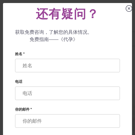
还有疑问？
获取免费咨询，了解您的具体情况。
UA
+38 057 760 48 29
免费指南——《代孕》
+447587761507
代孕母亲
价格
与自己的卵细胞的保证
姓名 *
电话
你的邮件 *
与自己的卵细胞的保证
不限数量的体外受精尝试 + PGD