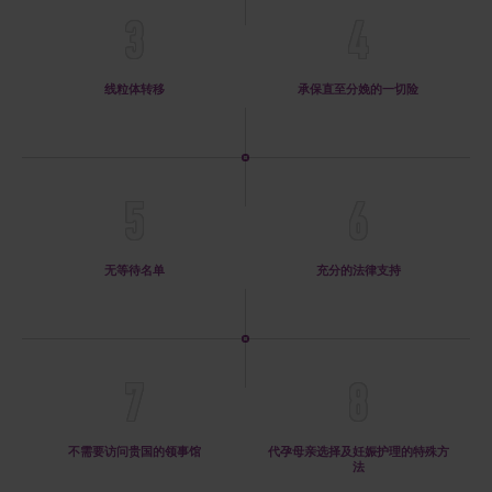
3
4
线粒体转移
承保直至分娩的一切险
5
6
无等待名单
充分的法律支持
7
8
不需要访问贵国的领事馆
代孕母亲选择及妊娠护理的特殊方
法