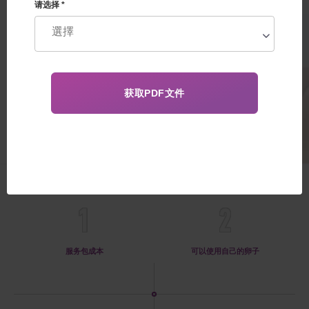
(胚胎植入前遗传诊断) 。使用自
请选择 *
己的卵子进行计划
65 000€
好处
1
2
服务包成本
可以使用自己的卵子