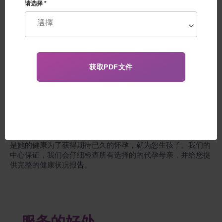
请选择 *
在美国、欧盟、加拿大分娩
Feskov教授的代孕中心为您提供从最初咨询到孩子出生的套
餐。
本中心的特色是：生殖诊所与高科技医疗技术的独特结合，生
殖医学领域的专业人才团队，代孕与捐赠中心，专于国际法一
门的高高级律师，富有同情心、反应灵敏、纪律严明的协调
员、翻译，与外国客户合作的司机和管理人员。但最重要的
是，我们可以自豪在实施代孕计划的长期经验，我们的数千名
客户来自世界52个国家。
我们可以在完全保密的情况下为您选择代孕母亲，或者您可以
亲自来我们中心咨询，也可以远程选择。对代孕母亲最重要的
是她的健康为了获得期待已久的怀孕，就为您生孩子。我们的
中心保证，我们会仔细检查所有选择的的代孕母亲，并给您提
供完整的健康状况报告。