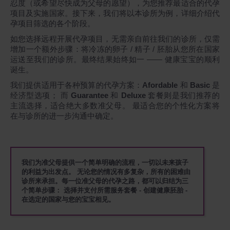
忍度（或希望尽快成为父母的愿望），为您推荐最适合的代孕
项目及实施国家。接下来，我们将以本诊所为例，详细介绍代
孕项目筛选的各个阶段。
如您选择远程开展代孕项目，无需亲自前往我们的诊所，仅需
增加一个额外步骤：将冷冻的卵子 / 精子 / 胚胎从您所在国家
运送至我们的诊所。最终结果始终如一 —— 健康宝宝的顺利
诞生。
我们提供适用于各种预算的代孕方案：
Afordable
和
Basic
是
经济型选项； 而
Guarantee
和
Deluxe
套餐则是我们推荐的
主流选择，适合绝大多数准父母。 最适合您的个性化方案将
在与诊所的进一步沟通中确定。
我们为准父母提供一个简单明确的流程，一切以未来孩子
的利益为出发点。 无论您的情况有多复杂，所有的困难由
诊所来承担。每一位准父母的代孕之路，都可以归结为三
个简单步骤： 选择并支付所需服务套餐 - 创建健康胚胎 -
在选定的国家与您的宝宝相见。