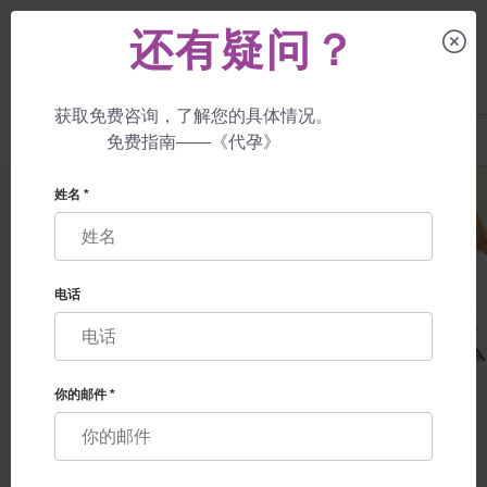
还有疑问？
获取免费咨询，了解您的具体情况。
UA
+38 057 760 48 29
免费指南——《代孕》
+447587761507
姓名 *
为您量身定
制的代孕计
电话
划
全球代孕服务选择指南
你的邮件 *