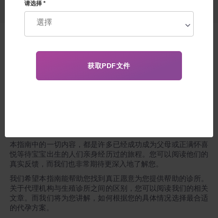
请选择 *
自
1995
年至
2025
年，来自世界各地的成千上万名准父母向我
们咨询：
“
我该如何选择最适合自己的代孕方案？
”
正是因为有
了你们的故事与提问，我们得以编写出这一份通用指南，帮助
每一位客户根据自身经历、需求和目标，选择最合适的服务套
餐。无论您最终选择哪家诊所、在哪个国家开展项目，我们的
指南都将为您解答所有疑问，助您做出正确选择。
本指南中的一切内容，都是许多已经成功成为父母或正满怀喜
悦等待宝宝出生的人们亲身经历过的旅程。您可以阅读他们的
真实反馈，而我们也非常期待更深入地了解您。
我们希望本指南能帮助您找到真正愿意为您提供帮助的诊所。
关于代理机构与生殖诊所之间的区别，您可以阅读我们的相关
文章。而我们将为您讲解，如何根据您的具体情况选择最合适
的代孕方案。