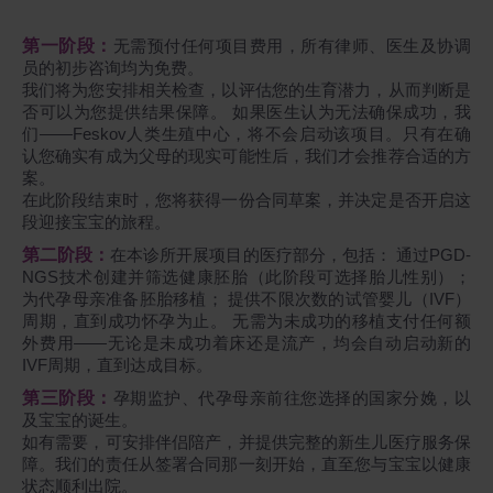
第一阶段：
无需预付任何项目费用，所有律师、医生及协调
员的初步咨询均为免费。
我们将为您安排相关检查，以评估您的生育潜力，从而判断是
否可以为您提供结果保障。 如果医生认为无法确保成功，我
们——Feskov人类生殖中心，将不会启动该项目。只有在确
认您确实有成为父母的现实可能性后，我们才会推荐合适的方
案。
在此阶段结束时，您将获得一份合同草案，并决定是否开启这
段迎接宝宝的旅程。
第二阶段：
在本诊所开展项目的医疗部分，包括： 通过PGD-
NGS技术创建并筛选健康胚胎（此阶段可选择胎儿性别）；
为代孕母亲准备胚胎移植； 提供不限次数的试管婴儿（IVF）
周期，直到成功怀孕为止。 无需为未成功的移植支付任何额
外费用——无论是未成功着床还是流产，均会自动启动新的
IVF周期，直到达成目标。
第三阶段：
孕期监护、代孕母亲前往您选择的国家分娩，以
及宝宝的诞生。
如有需要，可安排伴侣陪产，并提供完整的新生儿医疗服务保
障。我们的责任从签署合同那一刻开始，直至您与宝宝以健康
状态顺利出院。