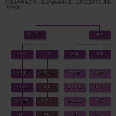
您现在就可以了解，根据您的婚姻状况，在哪些国家可以开展
代孕项目:
单身父母
夫妻
男性
女性
已婚
未婚
比利时
亚美尼亚
乌克兰
希腊
哥伦比亚
希腊
亚美尼亚
加拿大
塞浦路斯
加拿大
格鲁吉亚
美国
荷兰
美国
希腊
*