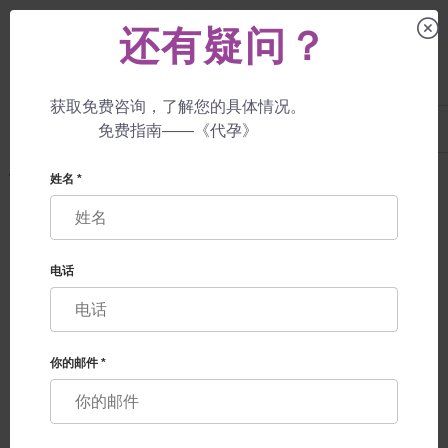
还有疑问？
获取免费咨询，了解您的具体情况。
UA
+38 057 760 48 29
免费指南——《代孕》
+447587761507
代孕母亲
服务
个人供精者
姓名 *
个人供精者
电话
你的邮件 *