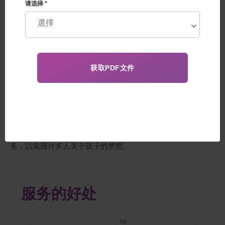
请选择 *
选择标准
非匿名还是匿名捐赠者？
附加信息
如果一对已婚夫妇想要生孩子，但丈夫有健康问题，就怎么
办？事实上，根据医学统计，多达40%的不育取决于男性因
素。
或者，比如，一个没有丈夫的女人想要一个自己的孩子？在这
种情况下，A.Feskov教授的人类生殖中心提供选择个人捐精服
务，以实现许多人关于孩子的梦想。
服务的好处